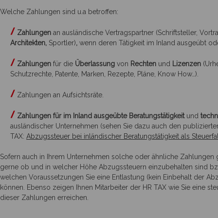
Welche Zahlungen sind u.a betroffen:
Zahlungen
an ausländische Vertragspartner (Schriftsteller, Vortr
Architekten,
Sportler)
,
wenn deren Tätigkeit im Inland ausgeübt od
Zahlungen
für die
Überlassung
von
Rechten
und
Lizenzen
(Urhe
Schutzrechte, Patente, Marken, Rezepte, Pläne, Know How…).
Zahlungen an Aufsichtsräte.
Zahlungen für im Inland ausgeübte Beratungstätigkeit
und
techn
ausländischer Unternehmen (sehen Sie dazu auch den publizierten
TAX:
Abzugssteuer bei inländischer Beratungstätigkeit als Steuerfa
Sofern auch in Ihrem Unternehmen solche oder ähnliche Zahlungen ge
gerne ob und in welcher Höhe Abzugssteuern einzubehalten sind bzw
welchen Voraussetzungen Sie eine Entlastung (kein Einbehalt der Ab
können. Ebenso zeigen Ihnen Mitarbeiter der HR TAX wie Sie eine st
dieser Zahlungen erreichen.