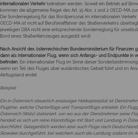
internationalen Verkehr
betrieben werden. Soweit ein Betrieb auf Binn
kommen die allgemeine Regel des Art. 15 Abs. 1 und 2 OECD-MA 
Die Sonderregelung für das Bordpersonal im internationalen Verkehr 
OECD-MA ist nicht auf Berufskraftfahrer des Straßenverkehrs übertragb
jeweiligen DBA nicht eine entsprechende Sonderreglung für unselbstän
Bord eines Straßenfahrzeuges ausgeübt wird).
Nach Ansicht des österreichischen Bundesministerium für Finanzen gi
dann als internationaler Flug, wenn sich Anfangs- und Endpunkte in 
befinden
. Ein internationaler Flug im Sinne dieser Sonderbestimmung 
wenn ein Teil des Fluges über ausländisches Gebiet führt und im An
Abflugsland endet.
Beispiel:
Ein in Österreich steuerlich ansässiger Helikopterpilot ist Dienstne
Fluglinie, welche Charterflüge und Transportflüge anbietet. Ein Flug
Österreich (Wels) stationiert, von wo aus der Dienstnehmer seine Flü
handelt es sich um reine Inlandsflüge mit Start und Landung in Öster
durchführt. Gelegentlich werden aber auch Flüge nach Deutschland,
Slowakei durchgeführt, bei welchem auch die Landung sodann im Au