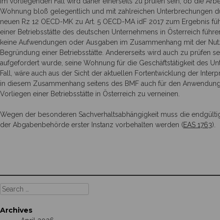
Im vorliegenden Fall wird daher einerseits zu prüfen sein, ob die Arb
Wohnung bloß gelegentlich und mit zahlreichen Unterbrechungen d
neuen Rz 12 OECD-MK zu Art. 5 OECD-MA idF 2017 zum Ergebnis führe
einer Betriebsstätte des deutschen Unternehmens in Österreich führ
keine Aufwendungen oder Ausgaben im Zusammenhang mit der Nutzun
Begründung einer Betriebsstätte. Andererseits wird auch zu prüfen se
aufgefordert wurde, seine Wohnung für die Geschäftstätigkeit des Un
Fall, wäre auch aus der Sicht der aktuellen Fortentwicklung der In
in diesem Zusammenhang seitens des BMF auch für den Anwendung
Vorliegen einer Betriebsstätte in Österreich zu verneinen.
Wegen der besonderen Sachverhaltsabhängigkeit muss die endgültige
der Abgabenbehörde erster Instanz vorbehalten werden (
EAS 1763
).
Search
for:
Archives