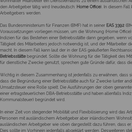
wohnhafter Mitarbeiter ein Dienstverhältnis zu einem ausländischen A
den Arbeitgeber tätig wird (neudeutsch:
Home Office
). In diesem Fal
Arbeitgebers werden.
Das Bundesministerium für Finanzen (BMF) hat in seiner
EAS 3392
(
BM
Voraussetzungen vorliegen müssen, um die Wohnung (Home Office) al
Indizien für das Bestehen einer Betriebsstätte dann gegeben, wenn vo
Tätigkeit des Mitarbeiters jedoch notwendig ist, und der Mitarbeiter 
macht. In diesem Fall kann laut der in der EAS geäußerten Rechtsan
Betriebsstätte
begründet. Sollte die Wohnung für die Tätigkeit des Mit
für dienstliche Zwecke genutzt, sprechen gute Gründe dafür, dass d
Wichtig in diesem Zusammenhang ist jedenfalls zu erwähnen, dass sic
dass die Begründung einer Betriebsstätte auch für Zwecke (unter a
Umsatzsteuer eine Rolle spielt. Die Ausführungen der oben genannte
einer ertragsteuerlichen DBA-Betriebsstätte und haben allenfalls Indi
Kommunalsteuer) begründet wird.
In einer Zeit von steigender Mobilität und Flexibilisierung wird das 
Personen mit ausländischem Arbeitgeber aber inländischem Wohnsi
ausländischen Arbeitgeber wie oben dargestellt dazu führen, dass er 
Dies sollte im Vorhinein jedenfalls abgeklärt werden. Desweiteren st