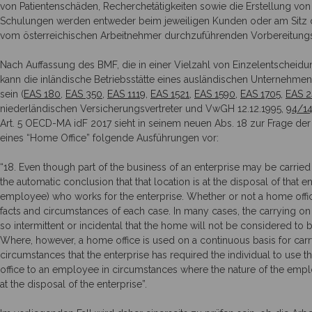
von Patientenschäden, Recherchetätigkeiten sowie die Erstellung vo
Schulungen werden entweder beim jeweiligen Kunden oder am Sitz 
vom österreichischen Arbeitnehmer durchzuführenden Vorbereitungstä
Nach Auffassung des BMF, die in einer Vielzahl von Einzelentsch
kann die inländische Betriebsstätte eines ausländischen Unternehm
sein (
EAS 180
,
EAS 350
,
EAS 1119
,
EAS 1521
,
EAS 1590
,
EAS 1705
,
EAS 
niederländischen Versicherungsvertreter und VwGH 12.12.1995,
94/1
Art. 5 OECD-MA idF 2017 sieht in seinem neuen Abs. 18 zur Frage der
eines “Home Office” folgende Ausführungen vor:
“18. Even though part of the business of an enterprise may be carried 
the automatic conclusion that that location is at the disposal of that e
employee) who works for the enterprise. Whether or not a home office 
facts and circumstances of each case. In many cases, the carrying on o
so intermittent or incidental that the home will not be considered to b
Where, however, a home office is used on a continuous basis for carryi
circumstances that the enterprise has required the individual to use th
office to an employee in circumstances where the nature of the empl
at the disposal of the enterprise”.