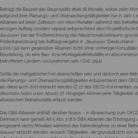
Beträgt die Bauzeit des Bauprojekts etwa 18 Monate, wobei zehn Monat
aufgrund ihrer Planungs- und Überwachungstätigkeiten nur in Jahr 1 ei
Albanien auf einen Zeitraum von neun Monaten während des betreff
einzigen Auftrag sondern separat entsprechend dem Projektfortschritt
Baulosen“
bei der Fristbe­rechnung des Neunmonats­zeitraums grunds
Fristenbe­rechnung bei Auftragsvergabe in
„Baulosen“
(Deutschland – 
2000/34) kann gegenüber Albanien nicht ohne vorherige Konsultatio
Beurteilung, ob eine Bau- bzw Montagebetriebstätte im abkommens­rec
betroffenen Ländern vorzunehmen sein ( EAS 3194).
Sollte die maßgebliche Frist überschritten sein und dadurch eine Bet
die Planungs- und Überwachungstätigkeiten entsprechend dem OECD-
als diese auch dort erbracht werden (Z 17 des OECD-Kommentars zu 
Baustelle fallen unter Absatz 3“
). Hingegen können jene Tätigkeiten 
albanischen Betriebsstätte erfasst werden.
Das DBA Albanien enthält darüber hinaus – in Abweichung zum OECD-
Demnach kann gemäß Art 5 Abs 3 lit b DBA Albanien die Erbringung von
insgesamt sechs Monaten während des Kalenderjahres zu einer Betrie
klausel“
erblickt werden, wonach Tätigkeiten, die grundsätzlich von Art 