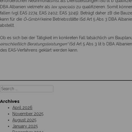
erforderlichen Neunmonats­frist als Dienst­leistungen iSd lit b qualifizi
DBA Albanien vielmehr als
lex specialis
zu qualifizieren. Somit können T
fallen (vgl EAS 2274; EAS 2402; EAS 3245). Beträgt daher zB die Bauz
kann für die
Ö‑GmbH
keine Betriebsstätte iSd Art 5 Abs 3 DBA Albani
abstellt.
Ob es sich bei der Tätigkeit im konkreten Fall tatsächlich um Baupla
einschließlich Beratungs­leistungen“
iSd Art 5 Abs 3 lit b DBA Albanie
des EAS-Verfahrens geklärt werden kann.
Search
for:
Archives
April 2026
November 2025
August 2025
January 2025