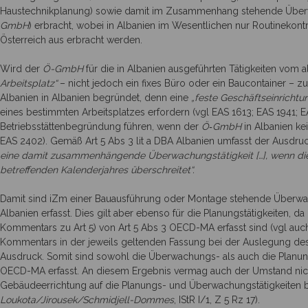
Haustechnikplanung) sowie damit im Zusammenhang stehende Überwac
GmbH
) erbracht, wobei in Albanien im Wesentlichen nur Routinekont
Österreich aus erbracht werden.
Wird der
Ö-GmbH
für die in Albanien ausgeführten Tätigkeiten vom 
Arbeitsplatz“
– nicht jedoch ein fixes Büro oder ein Baucontainer – zu
Albanien in Albanien begründet, denn eine
„feste Geschäftseinrichtu
eines bestimmten Arbeitsplatzes erfordern (vgl EAS 1613; EAS 1941; E
Betriebsstättenbegründung führen, wenn der
Ö‑GmbH
in Albanien kei
EAS 2402). Gemäß Art 5 Abs 3 lit a DBA Albanien umfasst der Ausdruc
eine damit zusammenhängende Überwachungstätigkeit […], wenn die
betreffenden Kalenderjahres überschreitet“.
Damit sind iZm einer Bauausführung oder Montage stehende Überwach
Albanien erfasst. Dies gilt aber ebenso für die Planungstätigkeiten
Kommentars zu Art 5) von Art 5 Abs 3 OECD-MA erfasst sind (vgl au
Kommentars in der jeweils geltenden Fassung bei der Auslegung d
Ausdruck. Somit sind sowohl die Überwachungs- als auch die Planun
OECD-MA erfasst. An diesem Ergebnis vermag auch der Umstand nich
Gebäudeerrichtung auf die Planungs- und Überwachungstätigkeiten b
Loukota/Jirousek/Schmidjell-Dommes
, IStR I/1, Z 5 Rz 17).