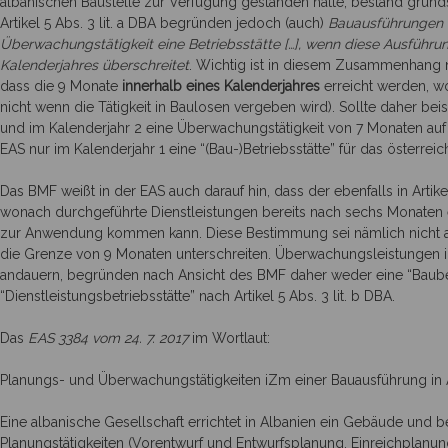
albanischen Baustelle zur Verfügung gestanden hatte, bestand grunds
Artikel 5 Abs. 3 lit. a DBA begründen jedoch (auch)
Bauausführungen
Überwachungstätigkeit eine Betriebsstätte […], wenn diese Ausführ
Kalenderjahres überschreitet
. Wichtig ist in diesem Zusammenhang 
dass die 9 Monate
innerhalb eines Kalenderjahres
erreicht werden, w
nicht wenn die Tätigkeit in Baulosen vergeben wird). Sollte daher be
und im Kalenderjahr 2 eine Überwachungstätigkeit von 7 Monaten au
EAS nur im Kalenderjahr 1 eine “(Bau-)Betriebsstätte” für das österre
Das BMF weißt in der EAS auch darauf hin, dass der ebenfalls in Artikel 
wonach durchgeführte Dienstleistungen bereits nach sechs Monaten ein
zur Anwendung kommen kann. Diese Bestimmung sei nämlich nicht al
die Grenze von 9 Monaten unterschreiten. Überwachungsleistungen i
andauern, begründen nach Ansicht des BMF daher weder eine “Baubetrie
“Dienstleistungsbetriebsstätte” nach Artikel 5 Abs. 3 lit. b DBA.
Das
EAS 3384 vom 24. 7. 2017
im Wortlaut:
Planungs- und Überwachungstätigkeiten iZm einer Bauausführung in 
Eine albanische Gesellschaft errichtet in Albanien ein Gebäude und b
Planungstätigkeiten (Vorentwurf und Entwurfsplanung, Einreichplanu